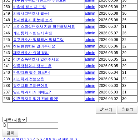
251
대구음주뺑소니변호사 추천드림
admin
2026.05.09
30
250
카촬죄 정보 다 드림
admin
2026.05.09
32
249
의료사고변호사 필독!
admin
2026.05.08
30
248
형사변호사 한눈에 보기
admin
2026.05.08
35
247
보이스피싱변호사 지금 확인해보세요
admin
2026.05.07
31
246
계산동치과 반드시 확인
admin
2026.05.07
26
245
목포변호사 정리해서 알려드림
admin
2026.05.06
22
244
창원한방병원 알려주세요
admin
2026.05.06
32
243
제주변호사 요약 정리
admin
2026.05.05
29
242
이혼소송변호사 알려주세요
admin
2026.05.05
22
241
영통정형외과 정보모음
admin
2026.05.05
29
240
안양치과 필수 정보만!
admin
2026.05.04
31
239
서산치과 정보모음
admin
2026.05.04
33
238
청주치과 모아봤어요
admin
2026.05.03
33
237
일산치과 이거 어때요?
admin
2026.05.03
31
236
이혼위자료 읽기 전에 확인!
admin
2026.05.02
30
쓰기
태그
검색
첫 페이지
1
2
3
4
5
6
7
8
9
10
끝 페이지